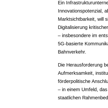
Ein Infrastrukturunte
Innovationspotenzial, a
Marktsichtbarkeit, will 
Digitalisierung kritisch
– insbesondere im ent
5G-basierte Kommunika
Bahnverkehr.
Die Herausforderung bes
Aufmerksamkeit, institu
förderpolitische Anschl
– in einem Umfeld, das
staatlichen Rahmenbedi