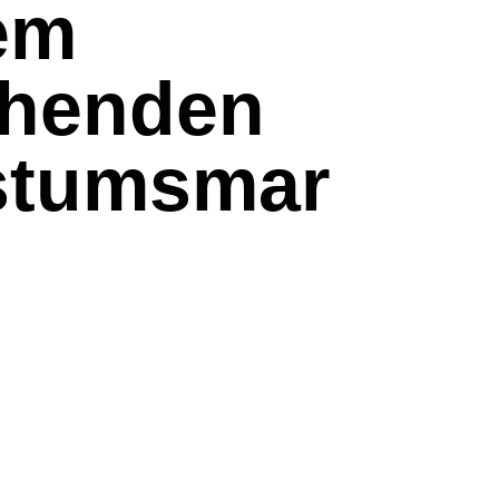
em
ehenden
stumsmar