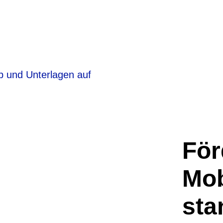
För
Mob
sta