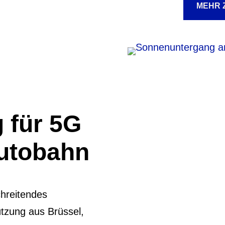
MEHR 
 für 5G
Autobahn
chreitendes
ützung aus Brüssel,