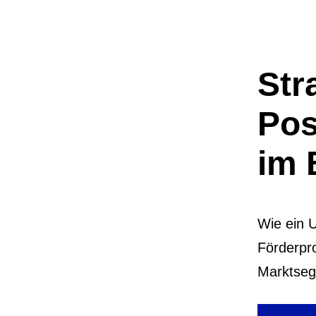
Str
Pos
im 
Wie ein U
Förderpr
Marktsegm