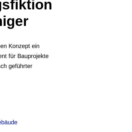
­fiktion
niger
hen Konzept ein
nt für Bauprojekte
sch geführter