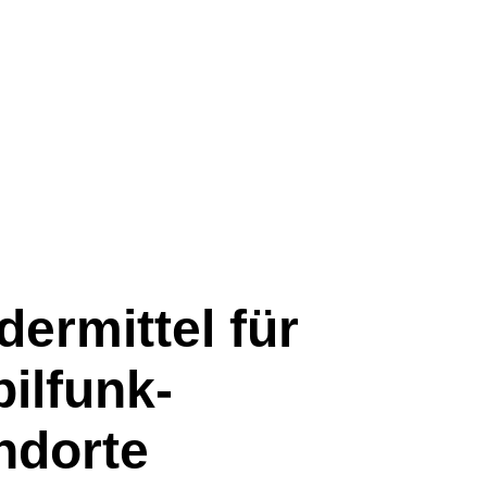
dermittel für
ilfunk­
ndorte