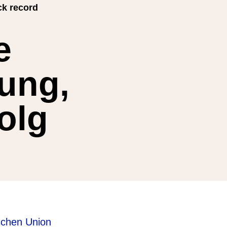
ck record
e
ung,
folg