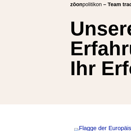
zōon
politikon
– Team tra
Unser
Erfahr
Ihr Er