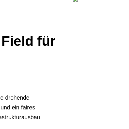
Field für
ne drohende
nd ein faires
rastrukturausbau